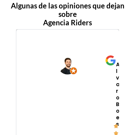
Algunas de las opiniones que dejan
sobre
Agencia Riders
A
l
J
v
o
a
n
r
M
o
a
B
t
o
i
e
l
s
l