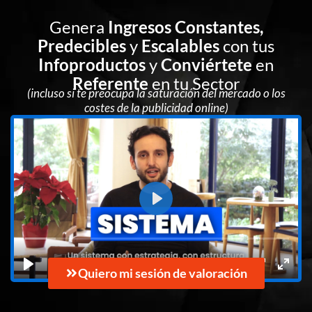
Ir
Genera
Ingresos
Constantes,
al
contenido
Predecibles
y
Escalables
con tus
Infoproductos
y
Conviértete
en
Referente
en tu Sector
(incluso si te preocupa la saturación del mercado o los
costes de la publicidad online)
Quiero mi sesión de valoración