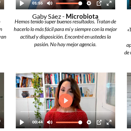
Gaby Sáez -
Microbiota
n
Hemos tenido super buenos resultados. Tratan de
n
hacerlo lo más fácil para mí y siempre con la mejor
«
oyan
actitud y disposición. Encontré en ustedes la
pasión. No hay mejor agencia.
ap
de 