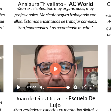
Analaura Trivellato -
IAC World
C
an
«Son excelentes. Son muy organizados, muy
tes
profesionales. Me siento segura trabajando con
«Un
que
ellos. Estamos encantados de trabajar con ellos.
d
s.”
Son fenomenales. Los recomiendo mucho.”
qu
un
Juan de Dios Orozco -
Escuela De
el
Lujo
s
n
«Son verdaderos expertos en marketing digital, y